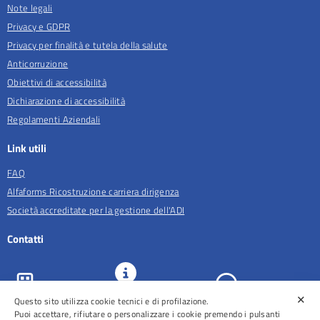
Note legali
Privacy e GDPR
Privacy per finalità e tutela della salute
Anticorruzione
Obiettivi di accessibilità
Dichiarazione di accessibilità
Regolamenti Aziendali
Link utili
FAQ
Alfaforms Ricostruzione carriera dirigenza
Società accreditate per la gestione dell'ADI
Contatti
✕
Questo sito utilizza cookie tecnici e di profilazione.
URP e
ASL Roma 5
Comunicazione
Prenotazioni
Puoi accettare, rifiutare o personalizzare i cookie premendo i pulsanti