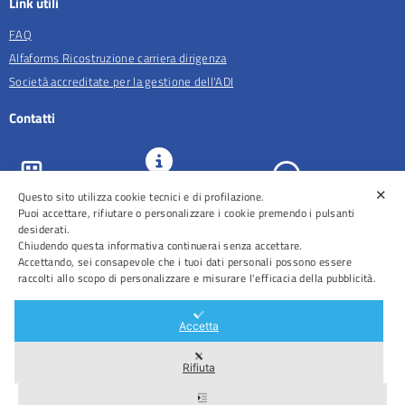
Link utili
FAQ
Alfaforms Ricostruzione carriera dirigenza
Società accreditate per la gestione dell'ADI
Contatti
✕
URP e
Questo sito utilizza cookie tecnici e di profilazione.
ASL Roma 5
Comunicazione
Prenotazioni
Puoi accettare, rifiutare o personalizzare i cookie premendo i pulsanti
desiderati.
Chiudendo questa informativa continuerai senza accettare.
Accettando, sei consapevole che i tuoi dati personali possono essere
raccolti allo scopo di personalizzare e misurare l'efficacia della pubblicità.
Distretti
Ospedali
Accetta
Rifiuta
Area Riservata