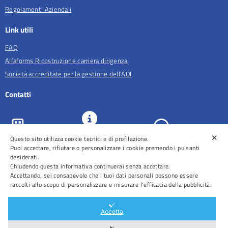
Regolamenti Aziendali
Link utili
FAQ
Alfaforms Ricostruzione carriera dirigenza
Società accreditate per la gestione dell'ADI
Contatti
✕
URP e
Questo sito utilizza cookie tecnici e di profilazione.
ASL Roma 5
Comunicazione
Prenotazioni
Puoi accettare, rifiutare o personalizzare i cookie premendo i pulsanti
desiderati.
Chiudendo questa informativa continuerai senza accettare.
Accettando, sei consapevole che i tuoi dati personali possono essere
raccolti allo scopo di personalizzare e misurare l'efficacia della pubblicità.
Distretti
Ospedali
Accetta