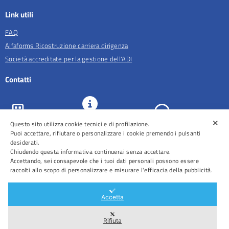
Link utili
FAQ
Alfaforms Ricostruzione carriera dirigenza
Società accreditate per la gestione dell'ADI
Contatti
✕
URP e
Questo sito utilizza cookie tecnici e di profilazione.
ASL Roma 5
Comunicazione
Prenotazioni
Puoi accettare, rifiutare o personalizzare i cookie premendo i pulsanti
desiderati.
Chiudendo questa informativa continuerai senza accettare.
Accettando, sei consapevole che i tuoi dati personali possono essere
raccolti allo scopo di personalizzare e misurare l'efficacia della pubblicità.
Distretti
Ospedali
Accetta
Rifiuta
Area Riservata