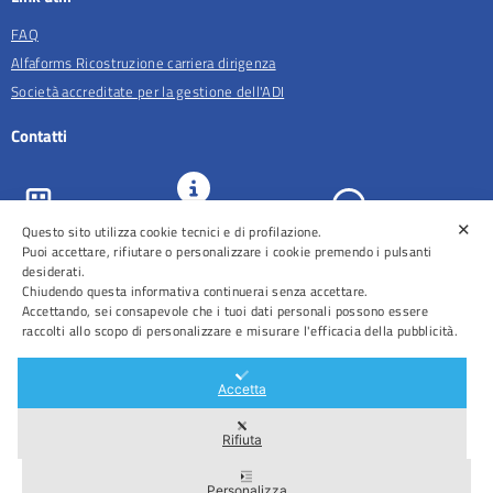
FAQ
Alfaforms Ricostruzione carriera dirigenza
Società accreditate per la gestione dell'ADI
Contatti
✕
URP e
Questo sito utilizza cookie tecnici e di profilazione.
ASL Roma 5
Comunicazione
Prenotazioni
Puoi accettare, rifiutare o personalizzare i cookie premendo i pulsanti
desiderati.
Chiudendo questa informativa continuerai senza accettare.
Accettando, sei consapevole che i tuoi dati personali possono essere
raccolti allo scopo di personalizzare e misurare l'efficacia della pubblicità.
Distretti
Ospedali
Accetta
Rifiuta
Area Riservata
Personalizza