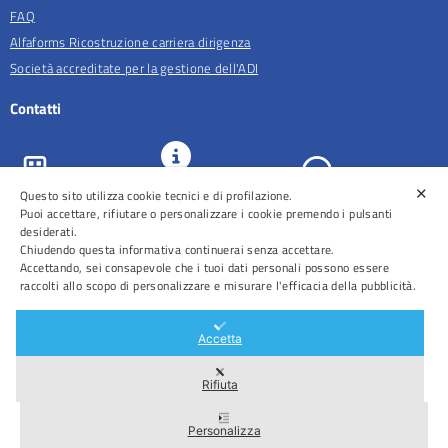
FAQ
Alfaforms Ricostruzione carriera dirigenza
Società accreditate per la gestione dell'ADI
Contatti
✕
URP e
Questo sito utilizza cookie tecnici e di profilazione.
ASL Roma 5
Comunicazione
Prenotazioni
Puoi accettare, rifiutare o personalizzare i cookie premendo i pulsanti
desiderati.
Chiudendo questa informativa continuerai senza accettare.
Accettando, sei consapevole che i tuoi dati personali possono essere
raccolti allo scopo di personalizzare e misurare l'efficacia della pubblicità.
Distretti
Ospedali
Accetta
Rifiuta
Area Riservata
Personalizza
2026 © Tutti i diritti riservati – ASL Roma 5