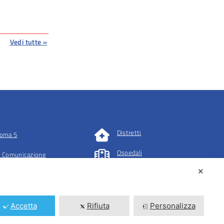
Vedi tutte »
Distretti
oma 5
Ospedali
 Comunicazione
✕
tazioni
Accetta
Rifiuta
Personalizza