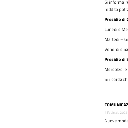
Si informa l
reddito potrà
Presidio di
Lunedì e Mer
Martedì – Gi
Venerdì e S
Presidio di
Mercoledì e 
Si ricorda c
COMUNICAZIO
7 Febbraio 2023
Nuove modali