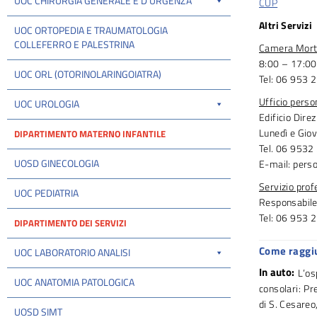
UOC CHIRURGIA GENERALE E D'URGENZA
CUP
Altri Servizi
UOC ORTOPEDIA E TRAUMATOLOGIA
COLLEFERRO E PALESTRINA
Camera Mort
8:00 – 17:00
UOC ORL (OTORINOLARINGOIATRA)
Tel: 06 953 
Ufficio perso
UOC UROLOGIA
Edificio Dire
Lunedì e Gio
DIPARTIMENTO MATERNO INFANTILE
Tel. 06 953
UOSD GINECOLOGIA
E-mail: pers
Servizio prof
UOC PEDIATRIA
Responsabile
Tel: 06 953 
DIPARTIMENTO DEI SERVIZI
Come raggi
UOC LABORATORIO ANALISI
In auto:
L’os
UOC ANATOMIA PATOLOGICA
consolari: Pr
di S. Cesareo,
UOSD SIMT