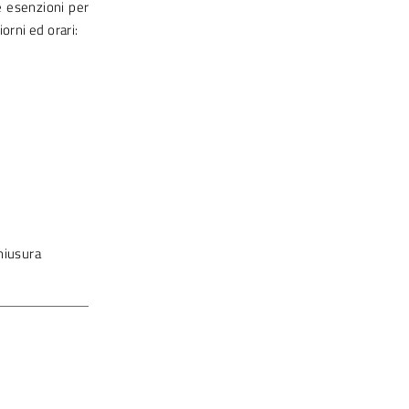
le esenzioni per
orni ed orari:
chiusura