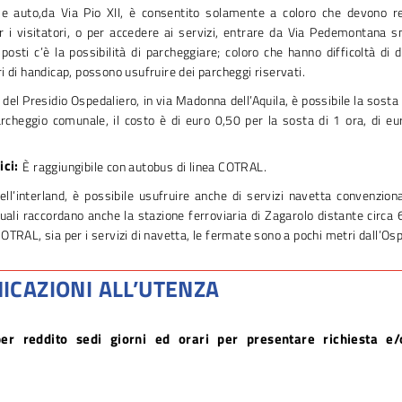
lle auto,da Via Pio XII, è consentito solamente a coloro che devono r
r i visitatori, o per accedere ai servizi, entrare da Via Pedemontana s
osti c’è la possibilità di parcheggiare; coloro che hanno difficoltà di
i di handicap, possono usufruire dei parcheggi riservati.
 del Presidio Ospedaliero, in via Madonna dell’Aquila, è possibile la sosta
rcheggio comunale, il costo è di euro 0,50 per la sosta di 1 ora, di eur
ci:
È raggiungibile con autobus di linea COTRAL.
ell’interland, è possibile usufruire anche di servizi navetta convenzion
quali raccordano anche la stazione ferroviaria di Zagarolo distante circa 
OTRAL, sia per i servizi di navetta, le fermate sono a pochi metri dall’Os
CAZIONI ALL’UTENZA
per reddito sedi giorni ed orari per presentare richiesta e/