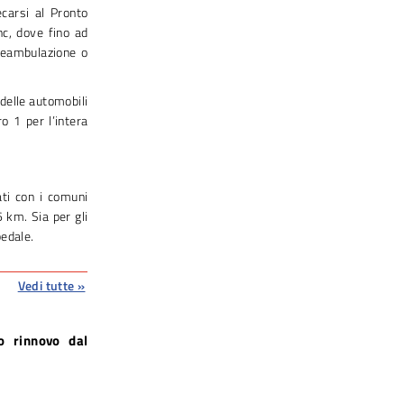
ecarsi al Pronto
nc, dove fino ad
 deambulazione o
 delle automobili
o 1 per l’intera
ati con i comuni
6 km. Sia per gli
pedale.
Vedi tutte »
o rinnovo dal