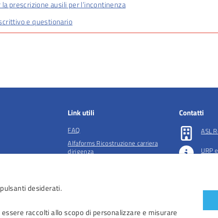
 la prescrizione ausili per l’incontinenza
crittivo e questionario
Link utili
Contatti
FAQ
ASL R
Alfaforms Ricostruzione carriera
URP e
dirigenza
lità e tutela della
Società accreditate per la gestione
Preno
dell'ADI
 pulsanti desiderati.
essibilità
 accessibilità
 essere raccolti allo scopo di personalizzare e misurare
iendali