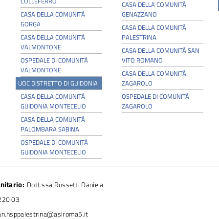
COLLEFERRO
PALOMBARA SABINA
CASA DELLA COMUNITÀ
CASA DELLA COMUNITÀ
GENAZZANO
OSPEDALE DI COMUNITÀ
GORGA
GUIDONIA MONTECELIO
CASA DELLA COMUNITÀ
CASA DELLA COMUNITÀ
PALESTRINA
VALMONTONE
CASA DELLA COMUNITÀ SAN
Ospedale di Palestrina
OSPEDALE DI COMUNITÀ
VITO ROMANO
VALMONTONE
CASA DELLA COMUNITÀ
UOC DISTRETTO DI GUIDONIA
ZAGAROLO
Home
Ospedale
CASA DELLA COMUNITÀ
OSPEDALE DI COMUNITÀ
GUIDONIA MONTECELIO
ZAGAROLO
rnardini
CASA DELLA COMUNITÀ
PALOMBARA SABINA
Pio XII 42 – 00036 Palestrina (RM)
OSPEDALE DI COMUNITÀ
21
GUIDONIA MONTECELIO
nitario:
Dott.ssa Russetti Daniela
220 03
an.hsppalestrina@aslroma5.it