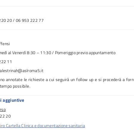
220 20 / 06 953 222 77
ffensi
unedì al Venerdì 8:30 – 11:30 / Pomeriggio previo appuntamento
222 11
alestrinah@aslroma5.it
no annotate le richieste a cui seguirà un follow up e si procederà a forn
 tempo possibile.
i aggiuntive
rso
222 20
iro Cartella Clinica e documentazione sanitaria