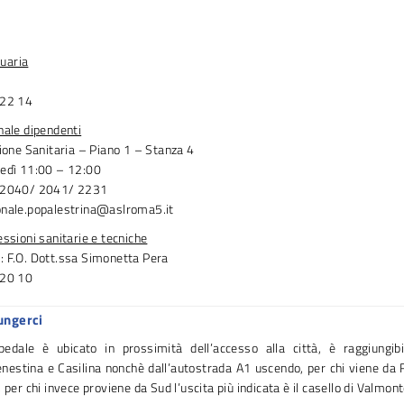
uaria
222 14
nale dipendenti
zione Sanitaria – Piano 1 – Stanza 4
vedì 11:00 – 12:00
2 2040/ 2041/ 2231
onale.popalestrina@aslroma5.it
essioni sanitarie e tecniche
: F.O. Dott.ssa Simonetta Pera
220 10
ungerci
pedale è ubicato in prossimità dell’accesso alla città, è raggiungibi
enestina e Casilina nonchè dall’autostrada A1 uscendo, per chi viene da 
 per chi invece proviene da Sud l’uscita più indicata è il casello di Valmon