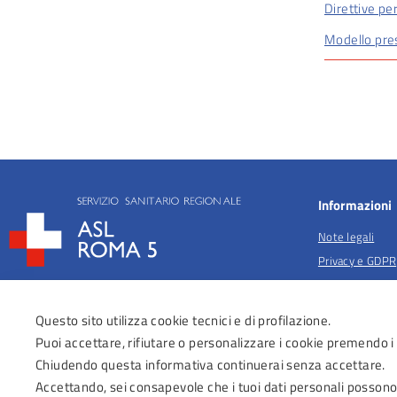
Direttive per
Modello pres
Informazioni
Note legali
Privacy e GDPR
Privacy per fina
salute
Questo sito utilizza cookie tecnici e di profilazione.
Anticorruzione
Puoi accettare, rifiutare o personalizzare i cookie premendo i
Obiettivi di acc
Chiudendo questa informativa continuerai senza accettare.
Dichiarazione di
Accettando, sei consapevole che i tuoi dati personali possono
Regolamenti Az