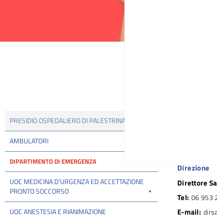
Tu sei qui:
H:
Coniugi Be
PRESIDIO OSPEDALIERO DI PALESTRINA
Sede:
Viale 
AMBULATORI
Tel:
06 95 3
DIPARTIMENTO DI EMERGENZA
Direzione
UOC MEDICINA D’URGENZA ED ACCETTAZIONE
Direttore Sa
PRONTO SOCCORSO
Tel:
06 953 
UOC ANESTESIA E RIANIMAZIONE
E-mail:
dirs