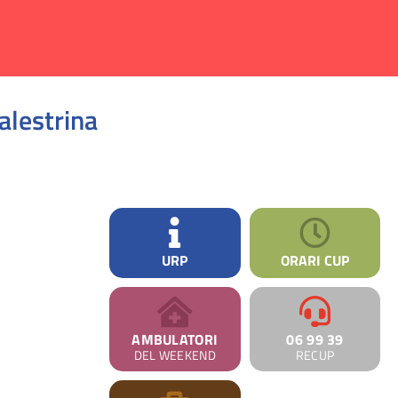
alestrina
URP
ORARI CUP
AMBULATORI
06 99 39
DEL WEEKEND
RECUP