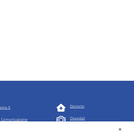
Distretti
oma 5
Ospedali
 Comunicazione
✕
tazioni