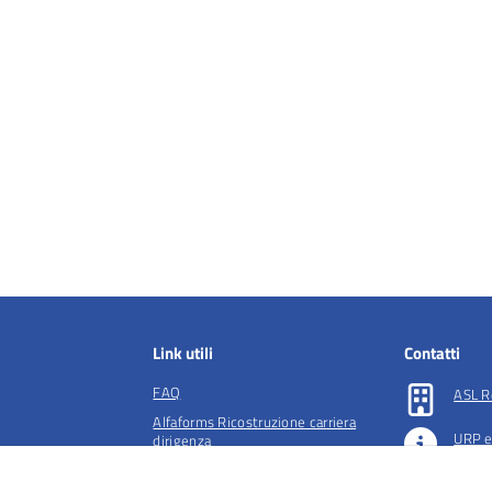
Link utili
Contatti
FAQ
ASL R
Alfaforms Ricostruzione carriera
URP e
dirigenza
lità e tutela della
Società accreditate per la gestione
Preno
dell'ADI