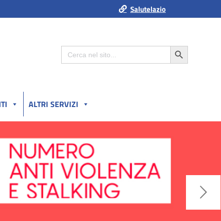
Salutelazio
Search Button
Search
for:
TI
ALTRI SERVIZI