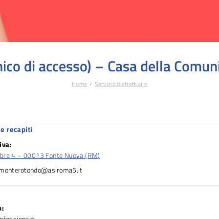
nico di accesso) – Casa della Comu
Home
Servizio distrettuale
e recapiti
iva:
bre 4 – 00013 Fonte Nuova (RM)
.monterotondo@aslroma5.it
o:
rofessionale