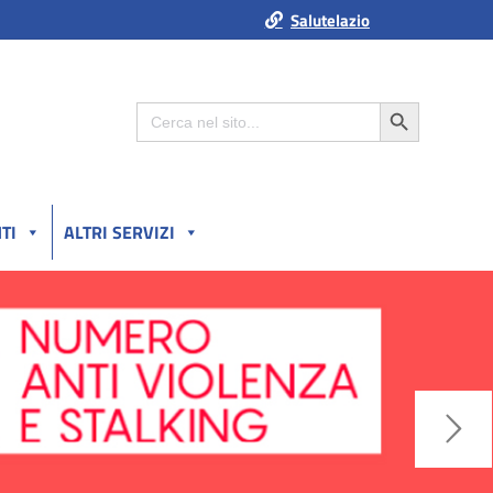
Salutelazio
Search Button
Search
for:
TI
ALTRI SERVIZI