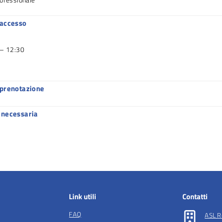
 accesso
 – 12:30
 prenotazione
 necessaria
Link utili
Contatti
FAQ
ASL R