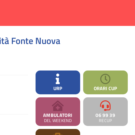
nità Fonte Nuova
URP
ORARI CUP
AMBULATORI
06 99 39
DEL WEEKEND
RECUP