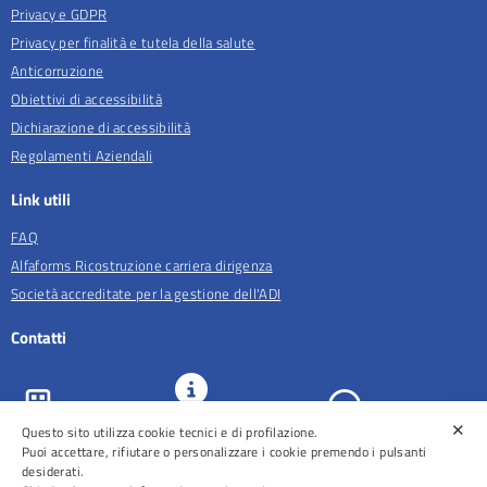
Privacy e GDPR
Privacy per finalità e tutela della salute
Anticorruzione
Obiettivi di accessibilità
Dichiarazione di accessibilità
Regolamenti Aziendali
Link utili
FAQ
Alfaforms Ricostruzione carriera dirigenza
Società accreditate per la gestione dell'ADI
Contatti
✕
Questo sito utilizza cookie tecnici e di profilazione.
URP e
ASL Roma 5
Comunicazione
Prenotazioni
Puoi accettare, rifiutare o personalizzare i cookie premendo i pulsanti
desiderati.