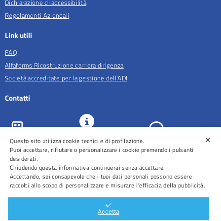
Dichiarazione di accessibilità
Regolamenti Aziendali
Link utili
FAQ
Alfaforms Ricostruzione carriera dirigenza
Società accreditate per la gestione dell'ADI
Contatti
✕
Questo sito utilizza cookie tecnici e di profilazione.
URP e
ASL Roma 5
Comunicazione
Prenotazioni
Puoi accettare, rifiutare o personalizzare i cookie premendo i pulsanti
desiderati.
Chiudendo questa informativa continuerai senza accettare.
Accettando, sei consapevole che i tuoi dati personali possono essere
raccolti allo scopo di personalizzare e misurare l'efficacia della pubblicità.
Distretti
Ospedali
Accetta