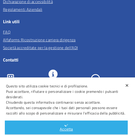
Dichiarazione di accessibilità
Regolamenti Aziendali
Link utili
FAQ
Alfaforms Ricostruzione carriera dirigenza
Società accreditate per la gestione dell'ADI
Contatti
✕
Questo sito utilizza cookie tecnici e di profilazione.
URP e
ASL Roma 5
Comunicazione
Prenotazioni
Puoi accettare, rifiutare o personalizzare i cookie premendo i pulsanti
desiderati.
Chiudendo questa informativa continuerai senza accettare.
Accettando, sei consapevole che i tuoi dati personali possono essere
raccolti allo scopo di personalizzare e misurare l'efficacia della pubblicità.
Distretti
Ospedali
Accetta