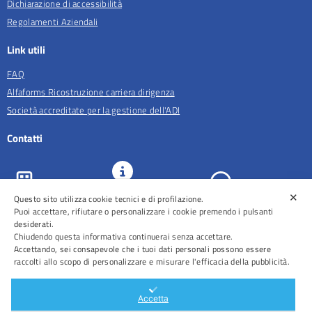
Dichiarazione di accessibilità
Regolamenti Aziendali
Link utili
FAQ
Alfaforms Ricostruzione carriera dirigenza
Società accreditate per la gestione dell'ADI
Contatti
✕
Questo sito utilizza cookie tecnici e di profilazione.
URP e
ASL Roma 5
Comunicazione
Prenotazioni
Puoi accettare, rifiutare o personalizzare i cookie premendo i pulsanti
desiderati.
Chiudendo questa informativa continuerai senza accettare.
Accettando, sei consapevole che i tuoi dati personali possono essere
raccolti allo scopo di personalizzare e misurare l'efficacia della pubblicità.
Distretti
Ospedali
Accetta