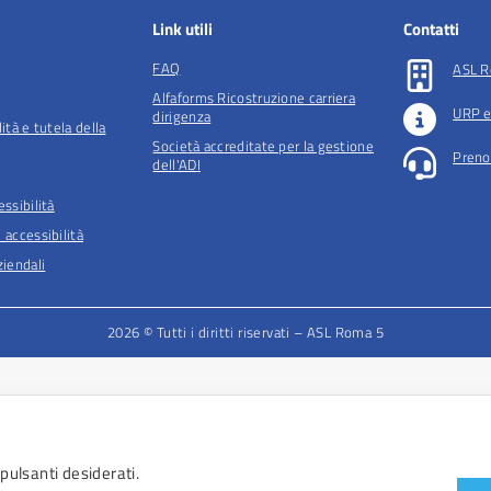
Link utili
Contatti
FAQ
ASL R
Alfaforms Ricostruzione carriera
URP e
dirigenza
lità e tutela della
Società accreditate per la gestione
Preno
dell'ADI
essibilità
 accessibilità
iendali
2026 © Tutti i diritti riservati – ASL Roma 5
 pulsanti desiderati.