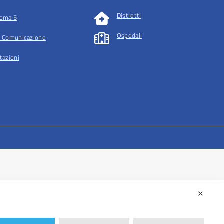
Distretti
oma 5
Ospedali
 Comunicazione
tazioni
✕