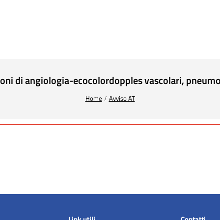
ioni di angiologia-ecocolordopples vascolari, pneum
Home
Avviso AT
Link utili
Contatti