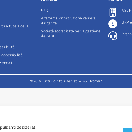
FAQ
ASL R
Alfaforms Ricostruzione carriera
URP e
dirigenza
lità e tutela della
Società accreditate per la gestione
Preno
dell'ADI
essibilità
 accessibilità
iendali
2026 © Tutti i diritti riservati – ASL Roma 5
 pulsanti desiderati.