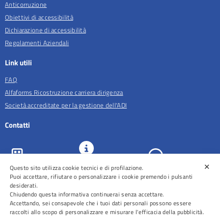
Anticorruzione
Obiettivi di accessibilità
Dichiarazione di accessibilità
Regolamenti Aziendali
Link utili
FAQ
Alfaforms Ricostruzione carriera dirigenza
Società accreditate per la gestione dell'ADI
Contatti
✕
Questo sito utilizza cookie tecnici e di profilazione.
URP e
ASL Roma 5
Comunicazione
Prenotazioni
Puoi accettare, rifiutare o personalizzare i cookie premendo i pulsanti
desiderati.
Chiudendo questa informativa continuerai senza accettare.
Accettando, sei consapevole che i tuoi dati personali possono essere
raccolti allo scopo di personalizzare e misurare l'efficacia della pubblicità.