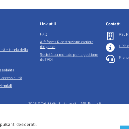
Link utili
Contatti
FAQ
ASL R
Alfaforms Ricostruzione carriera
URP e
dirigenza
lità e tutela della
Società accreditate per la gestione
Preno
dell'ADI
essibilità
 accessibilità
iendali
2026 © Tutti i diritti riservati – ASL Roma 5
 pulsanti desiderati.