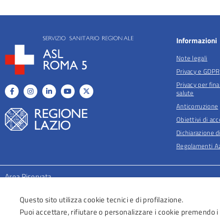
Informazioni
Note legali
Privacy e GDPR
Privacy per fina
salute
Anticorruzione
Obiettivi di acc
Dichiarazione di
Regolamenti Az
Area Riservata
Questo sito utilizza cookie tecnici e di profilazione.
Puoi accettare, rifiutare o personalizzare i cookie premendo i