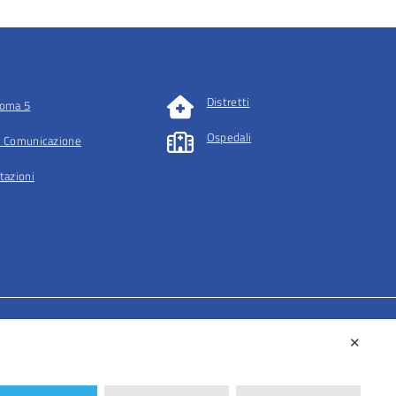
Distretti
oma 5
Ospedali
 Comunicazione
tazioni
✕