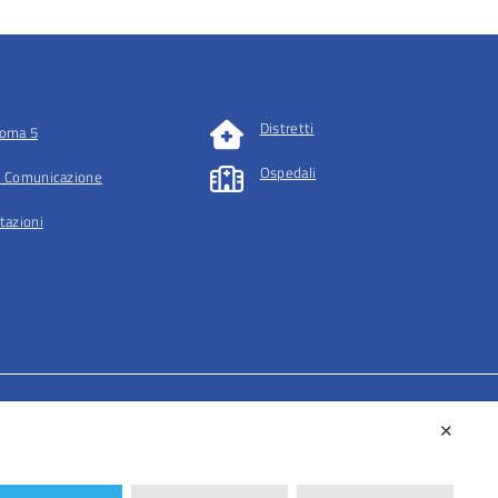
Distretti
oma 5
Ospedali
 Comunicazione
tazioni
✕