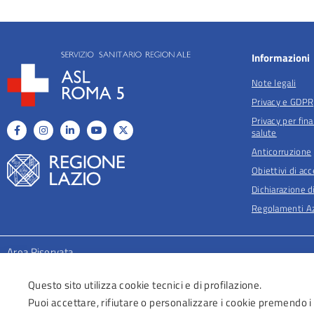
Informazioni
Note legali
Privacy e GDPR
Privacy per fina
salute
Anticorruzione
Obiettivi di acc
Dichiarazione di
Regolamenti Az
Area Riservata
Questo sito utilizza cookie tecnici e di profilazione.
Puoi accettare, rifiutare o personalizzare i cookie premendo i