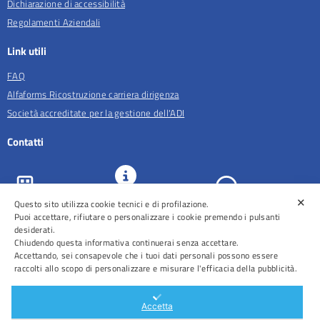
Dichiarazione di accessibilità
Regolamenti Aziendali
Link utili
FAQ
Alfaforms Ricostruzione carriera dirigenza
Società accreditate per la gestione dell'ADI
Contatti
✕
Questo sito utilizza cookie tecnici e di profilazione.
URP e
ASL Roma 5
Comunicazione
Prenotazioni
Puoi accettare, rifiutare o personalizzare i cookie premendo i pulsanti
desiderati.
Chiudendo questa informativa continuerai senza accettare.
Accettando, sei consapevole che i tuoi dati personali possono essere
raccolti allo scopo di personalizzare e misurare l'efficacia della pubblicità.
Distretti
Ospedali
Accetta