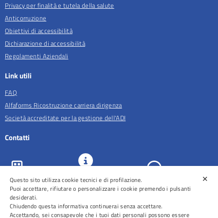
Privacy per finalità e tutela della salute
Anticorruzione
Obiettivi di accessibilità
Dichiarazione di accessibilità
Regolamenti Aziendali
Link utili
FAQ
Alfaforms Ricostruzione carriera dirigenza
Società accreditate per la gestione dell'ADI
Contatti
✕
Questo sito utilizza cookie tecnici e di profilazione.
URP e
ASL Roma 5
Comunicazione
Prenotazioni
Puoi accettare, rifiutare o personalizzare i cookie premendo i pulsanti
desiderati.
Chiudendo questa informativa continuerai senza accettare.
Accettando, sei consapevole che i tuoi dati personali possono essere