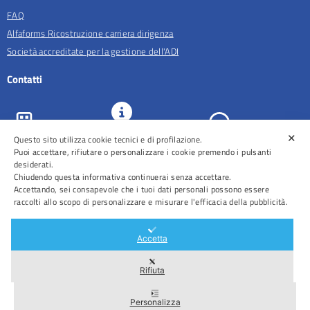
FAQ
Alfaforms Ricostruzione carriera dirigenza
Società accreditate per la gestione dell'ADI
Contatti
✕
Questo sito utilizza cookie tecnici e di profilazione.
URP e
ASL Roma 5
Comunicazione
Prenotazioni
Puoi accettare, rifiutare o personalizzare i cookie premendo i pulsanti
desiderati.
Chiudendo questa informativa continuerai senza accettare.
Accettando, sei consapevole che i tuoi dati personali possono essere
raccolti allo scopo di personalizzare e misurare l'efficacia della pubblicità.
Distretti
Ospedali
Accetta
Rifiuta
Area Riservata
Personalizza