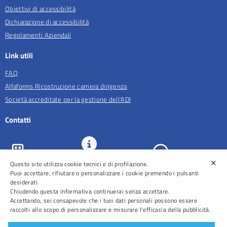
Obiettivi di accessibilità
Dichiarazione di accessibilità
Regolamenti Aziendali
Link utili
FAQ
Alfaforms Ricostruzione carriera dirigenza
Società accreditate per la gestione dell'ADI
Contatti
✕
Questo sito utilizza cookie tecnici e di profilazione.
URP e
ASL Roma 5
Comunicazione
Prenotazioni
Puoi accettare, rifiutare o personalizzare i cookie premendo i pulsanti
desiderati.
Chiudendo questa informativa continuerai senza accettare.
Accettando, sei consapevole che i tuoi dati personali possono essere
raccolti allo scopo di personalizzare e misurare l'efficacia della pubblicità.
Distretti
Ospedali