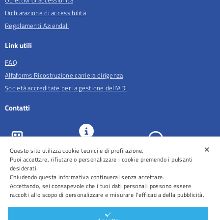
Obiettivi di accessibilità
Dichiarazione di accessibilità
Regolamenti Aziendali
Link utili
FAQ
Alfaforms Ricostruzione carriera dirigenza
Società accreditate per la gestione dell'ADI
Contatti
✕
Questo sito utilizza cookie tecnici e di profilazione.
URP e
ASL Roma 5
Comunicazione
Prenotazioni
Puoi accettare, rifiutare o personalizzare i cookie premendo i pulsanti
desiderati.
Chiudendo questa informativa continuerai senza accettare.
Accettando, sei consapevole che i tuoi dati personali possono essere
raccolti allo scopo di personalizzare e misurare l'efficacia della pubblicità.
Distretti
Ospedali