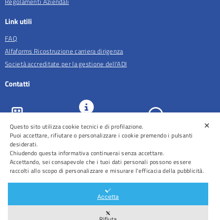
Regolamenti Aziendali
Link utili
FAQ
Alfaforms Ricostruzione carriera dirigenza
Società accreditate per la gestione dell'ADI
Contatti
✕
Questo sito utilizza cookie tecnici e di profilazione.
URP e
ASL Roma 5
Comunicazione
Prenotazioni
Puoi accettare, rifiutare o personalizzare i cookie premendo i pulsanti
desiderati.
Chiudendo questa informativa continuerai senza accettare.
Accettando, sei consapevole che i tuoi dati personali possono essere
raccolti allo scopo di personalizzare e misurare l'efficacia della pubblicità.
Distretti
Ospedali
Accetta
Rifiuta