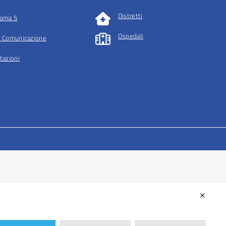
Distretti
oma 5
Ospedali
 Comunicazione
tazioni
✕