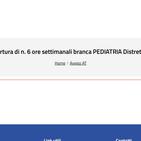
tura di n. 6 ore settimanali branca PEDIATRIA Distret
Home
Avviso AT
Link utili
Contatti