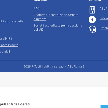
FAQ
ASL R
Alfaforms Ricostruzione carriera
URP e
dirigenza
lità e tutela della
Società accreditate per la gestione
Preno
dell'ADI
essibilità
 accessibilità
iendali
2026 © Tutti i diritti riservati – ASL Roma 5
 pulsanti desiderati.