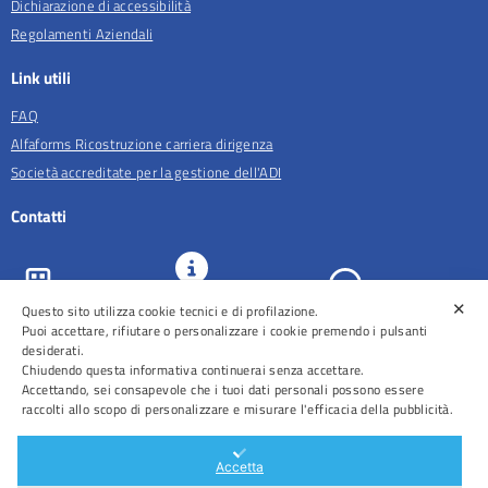
Dichiarazione di accessibilità
Regolamenti Aziendali
Link utili
FAQ
Alfaforms Ricostruzione carriera dirigenza
Società accreditate per la gestione dell'ADI
Contatti
✕
Questo sito utilizza cookie tecnici e di profilazione.
URP e
ASL Roma 5
Comunicazione
Prenotazioni
Puoi accettare, rifiutare o personalizzare i cookie premendo i pulsanti
desiderati.
Chiudendo questa informativa continuerai senza accettare.
Accettando, sei consapevole che i tuoi dati personali possono essere
raccolti allo scopo di personalizzare e misurare l'efficacia della pubblicità.
Distretti
Ospedali
Accetta