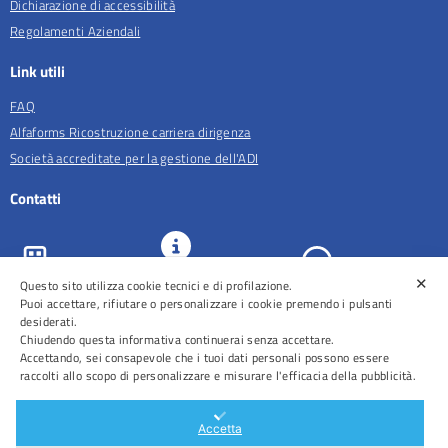
Dichiarazione di accessibilità
Regolamenti Aziendali
Link utili
FAQ
Alfaforms Ricostruzione carriera dirigenza
Società accreditate per la gestione dell'ADI
Contatti
✕
Questo sito utilizza cookie tecnici e di profilazione.
URP e
ASL Roma 5
Comunicazione
Prenotazioni
Puoi accettare, rifiutare o personalizzare i cookie premendo i pulsanti
desiderati.
Chiudendo questa informativa continuerai senza accettare.
Accettando, sei consapevole che i tuoi dati personali possono essere
raccolti allo scopo di personalizzare e misurare l'efficacia della pubblicità.
Distretti
Ospedali
Accetta