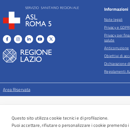
Informazioni
Note legali
Privacy e GDPR
Privacy per fina
salute
Anticorruzione
Obiettivi di acc
Dichiarazione di
Regolamenti Az
Area Riservata
Questo sito utilizza cookie tecnici e di profilazione.
Puoi accettare, rifiutare o personalizzare i cookie premendo i