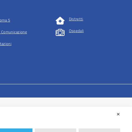
Distretti
oma 5
Ospedali
 Comunicazione
tazioni
✕