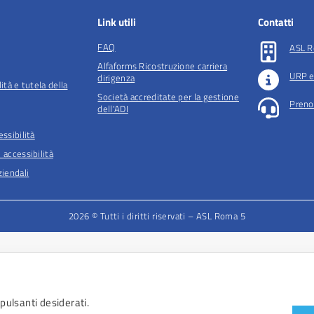
Link utili
Contatti
FAQ
ASL R
Alfaforms Ricostruzione carriera
URP e
dirigenza
lità e tutela della
Società accreditate per la gestione
Preno
dell'ADI
essibilità
 accessibilità
iendali
2026 © Tutti i diritti riservati – ASL Roma 5
 pulsanti desiderati.