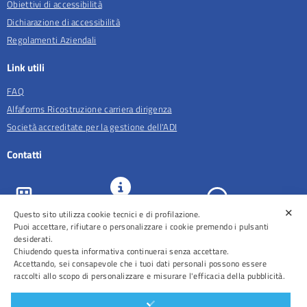
Obiettivi di accessibilità
Dichiarazione di accessibilità
Regolamenti Aziendali
Link utili
FAQ
Alfaforms Ricostruzione carriera dirigenza
Società accreditate per la gestione dell'ADI
Contatti
✕
Questo sito utilizza cookie tecnici e di profilazione.
URP e
ASL Roma 5
Comunicazione
Prenotazioni
Puoi accettare, rifiutare o personalizzare i cookie premendo i pulsanti
desiderati.
Chiudendo questa informativa continuerai senza accettare.
Accettando, sei consapevole che i tuoi dati personali possono essere
raccolti allo scopo di personalizzare e misurare l'efficacia della pubblicità.
Distretti
Ospedali