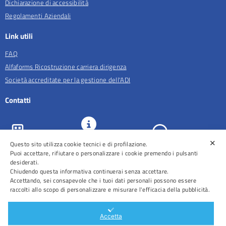
Dichiarazione di accessibilità
Regolamenti Aziendali
Link utili
FAQ
Alfaforms Ricostruzione carriera dirigenza
Società accreditate per la gestione dell'ADI
Contatti
✕
Questo sito utilizza cookie tecnici e di profilazione.
URP e
ASL Roma 5
Comunicazione
Prenotazioni
Puoi accettare, rifiutare o personalizzare i cookie premendo i pulsanti
desiderati.
Chiudendo questa informativa continuerai senza accettare.
Accettando, sei consapevole che i tuoi dati personali possono essere
raccolti allo scopo di personalizzare e misurare l'efficacia della pubblicità.
Distretti
Ospedali
Accetta