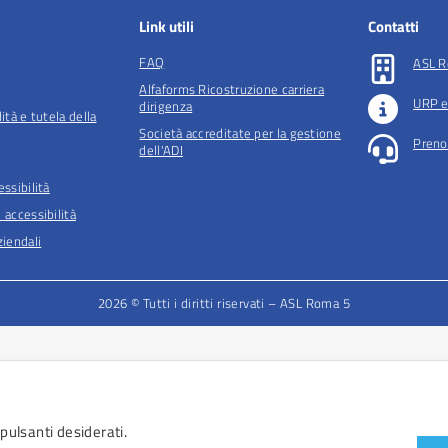
Link utili
Contatti
FAQ
ASL R
Alfaforms Ricostruzione carriera
URP e
dirigenza
lità e tutela della
Società accreditate per la gestione
Preno
dell'ADI
essibilità
 accessibilità
iendali
2026 © Tutti i diritti riservati – ASL Roma 5
 pulsanti desiderati.