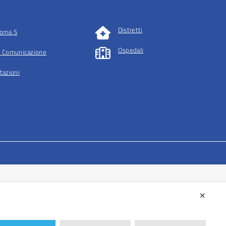
Distretti
oma 5
Ospedali
 Comunicazione
tazioni
✕