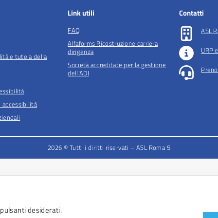
Link utili
Contatti
FAQ
ASL R
Alfaforms Ricostruzione carriera
URP e
dirigenza
lità e tutela della
Società accreditate per la gestione
Preno
dell'ADI
essibilità
 accessibilità
iendali
2026 © Tutti i diritti riservati – ASL Roma 5
 pulsanti desiderati.