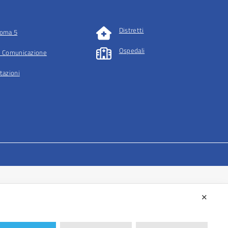
Distretti
oma 5
Ospedali
 Comunicazione
tazioni
✕