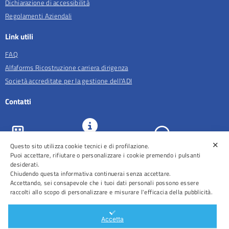
Dichiarazione di accessibilità
Regolamenti Aziendali
Link utili
FAQ
Alfaforms Ricostruzione carriera dirigenza
Società accreditate per la gestione dell'ADI
Contatti
✕
Questo sito utilizza cookie tecnici e di profilazione.
URP e
ASL Roma 5
Comunicazione
Prenotazioni
Puoi accettare, rifiutare o personalizzare i cookie premendo i pulsanti
desiderati.
Chiudendo questa informativa continuerai senza accettare.
Accettando, sei consapevole che i tuoi dati personali possono essere
raccolti allo scopo di personalizzare e misurare l'efficacia della pubblicità.
Distretti
Ospedali
Accetta