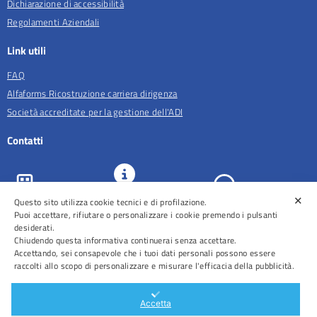
Dichiarazione di accessibilità
Regolamenti Aziendali
Link utili
FAQ
Alfaforms Ricostruzione carriera dirigenza
Società accreditate per la gestione dell'ADI
Contatti
✕
Questo sito utilizza cookie tecnici e di profilazione.
URP e
ASL Roma 5
Comunicazione
Prenotazioni
Puoi accettare, rifiutare o personalizzare i cookie premendo i pulsanti
desiderati.
Chiudendo questa informativa continuerai senza accettare.
Accettando, sei consapevole che i tuoi dati personali possono essere
raccolti allo scopo di personalizzare e misurare l'efficacia della pubblicità.
Distretti
Ospedali
Accetta