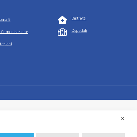
Distretti
oma 5
Ospedali
 Comunicazione
tazioni
✕