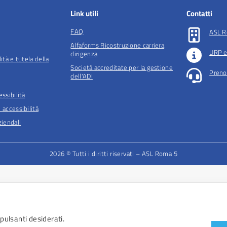
Link utili
Contatti
FAQ
ASL R
Alfaforms Ricostruzione carriera
URP e
dirigenza
lità e tutela della
Società accreditate per la gestione
Preno
dell'ADI
essibilità
 accessibilità
iendali
2026 © Tutti i diritti riservati – ASL Roma 5
 pulsanti desiderati.