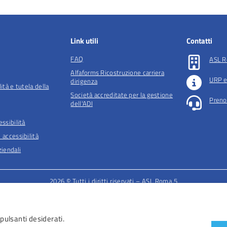
Link utili
Contatti
FAQ
ASL R
Alfaforms Ricostruzione carriera
URP e
dirigenza
lità e tutela della
Società accreditate per la gestione
Preno
dell'ADI
essibilità
 accessibilità
iendali
2026 © Tutti i diritti riservati – ASL Roma 5
 pulsanti desiderati.