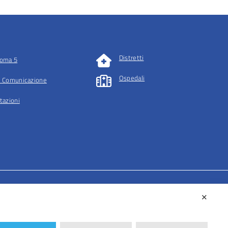
Distretti
oma 5
Ospedali
 Comunicazione
tazioni
✕