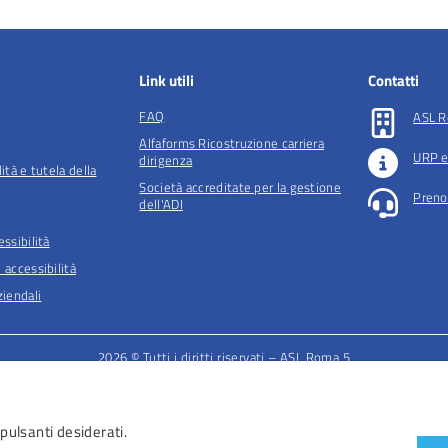
Link utili
Contatti
FAQ
ASL R
Alfaforms Ricostruzione carriera
URP e
dirigenza
lità e tutela della
Società accreditate per la gestione
Preno
dell'ADI
essibilità
 accessibilità
iendali
2026 © Tutti i diritti riservati – ASL Roma 5
 pulsanti desiderati.