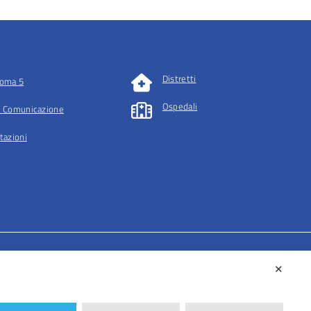
Distretti
oma 5
Ospedali
 Comunicazione
tazioni
✕