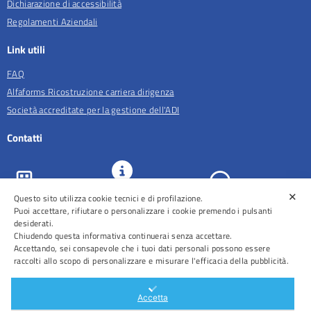
Dichiarazione di accessibilità
Regolamenti Aziendali
Link utili
FAQ
Alfaforms Ricostruzione carriera dirigenza
Società accreditate per la gestione dell'ADI
Contatti
✕
Questo sito utilizza cookie tecnici e di profilazione.
URP e
ASL Roma 5
Comunicazione
Prenotazioni
Puoi accettare, rifiutare o personalizzare i cookie premendo i pulsanti
desiderati.
Chiudendo questa informativa continuerai senza accettare.
Accettando, sei consapevole che i tuoi dati personali possono essere
raccolti allo scopo di personalizzare e misurare l'efficacia della pubblicità.
Distretti
Ospedali
Accetta