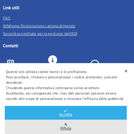
Link utili
FAQ
Alfaforms Ricostruzione carriera dirigenza
Società accreditate per la gestione dell'ADI
Contatti
✕
Questo sito utilizza cookie tecnici e di profilazione.
URP e
ASL Roma 5
Comunicazione
Prenotazioni
Puoi accettare, rifiutare o personalizzare i cookie premendo i pulsanti
desiderati.
Chiudendo questa informativa continuerai senza accettare.
Accettando, sei consapevole che i tuoi dati personali possono essere
raccolti allo scopo di personalizzare e misurare l'efficacia della pubblicità.
Distretti
Ospedali
Accetta
Rifiuta
Area Riservata