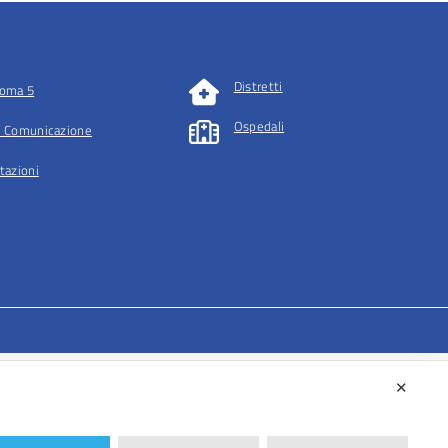
Distretti
oma 5
Ospedali
 Comunicazione
tazioni
✕