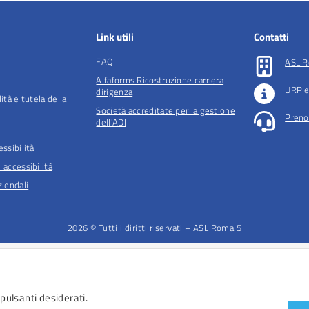
Link utili
Contatti
FAQ
ASL R
Alfaforms Ricostruzione carriera
URP e
dirigenza
lità e tutela della
Società accreditate per la gestione
Preno
dell'ADI
essibilità
 accessibilità
iendali
2026 © Tutti i diritti riservati – ASL Roma 5
 pulsanti desiderati.