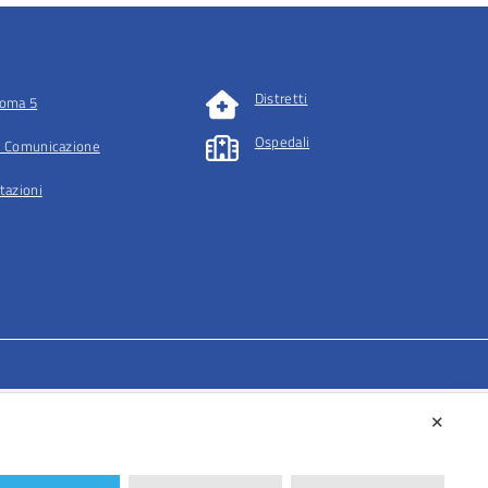
Distretti
oma 5
Ospedali
 Comunicazione
tazioni
✕