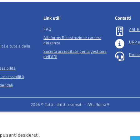
Link utili
Contatti
FAQ
ASL R
Alfaforms Ricostruzione carriera
URP e
dirigenza
lità e tutela della
Società accreditate per la gestione
Preno
dell'ADI
essibilità
 accessibilità
iendali
2026 © Tutti i diritti riservati – ASL Roma 5
 pulsanti desiderati.