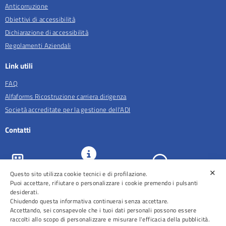
Anticorruzione
Obiettivi di accessibilità
Dichiarazione di accessibilità
Regolamenti Aziendali
Link utili
FAQ
Alfaforms Ricostruzione carriera dirigenza
Società accreditate per la gestione dell'ADI
Contatti
✕
Questo sito utilizza cookie tecnici e di profilazione.
URP e
ASL Roma 5
Comunicazione
Prenotazioni
Puoi accettare, rifiutare o personalizzare i cookie premendo i pulsanti
desiderati.
Chiudendo questa informativa continuerai senza accettare.
Accettando, sei consapevole che i tuoi dati personali possono essere
raccolti allo scopo di personalizzare e misurare l'efficacia della pubblicità.