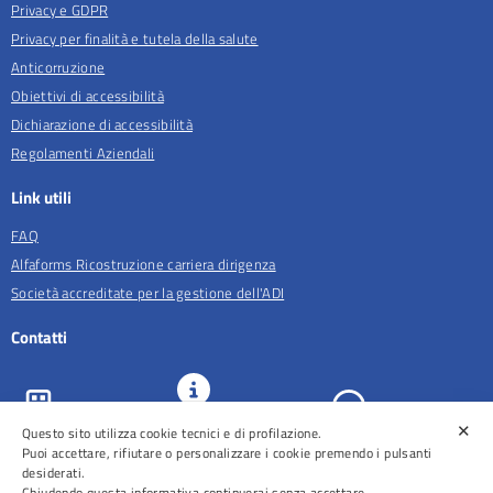
Privacy e GDPR
Privacy per finalità e tutela della salute
Anticorruzione
Obiettivi di accessibilità
Dichiarazione di accessibilità
Regolamenti Aziendali
Link utili
FAQ
Alfaforms Ricostruzione carriera dirigenza
Società accreditate per la gestione dell'ADI
Contatti
✕
Questo sito utilizza cookie tecnici e di profilazione.
URP e
ASL Roma 5
Comunicazione
Prenotazioni
Puoi accettare, rifiutare o personalizzare i cookie premendo i pulsanti
desiderati.
Chiudendo questa informativa continuerai senza accettare.