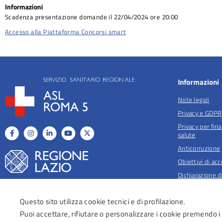
Informazioni
Scadenza presentazione domande il 22/04/2024 ore 20:00
Accesso alla Piattaforma Concorsi smart
Informazioni
Note legali
Privacy e GDPR
Privacy per fina
salute
Anticorruzione
Obiettivi di acc
Dichiarazione di
Regolamenti Az
Questo sito utilizza cookie tecnici e di profilazione.
Puoi accettare, rifiutare o personalizzare i cookie premendo i
Area Riservata