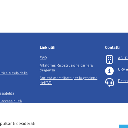
Link utili
Contatti
FAQ
ASL R
Alfaforms Ricostruzione carriera
URP e
dirigenza
lità e tutela della
Società accreditate per la gestione
Preno
dell'ADI
essibilità
 accessibilità
iendali
 pulsanti desiderati.
2026 © Tutti i diritti riservati – ASL Roma 5