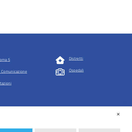
Distretti
oma 5
Ospedali
 Comunicazione
tazioni
✕