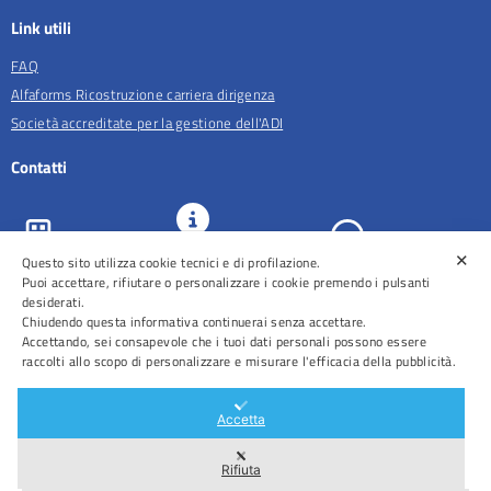
Link utili
FAQ
Alfaforms Ricostruzione carriera dirigenza
Società accreditate per la gestione dell'ADI
Contatti
✕
Questo sito utilizza cookie tecnici e di profilazione.
URP e
ASL Roma 5
Comunicazione
Prenotazioni
Puoi accettare, rifiutare o personalizzare i cookie premendo i pulsanti
desiderati.
Chiudendo questa informativa continuerai senza accettare.
Accettando, sei consapevole che i tuoi dati personali possono essere
raccolti allo scopo di personalizzare e misurare l'efficacia della pubblicità.
Distretti
Ospedali
Accetta
Rifiuta
Area Riservata