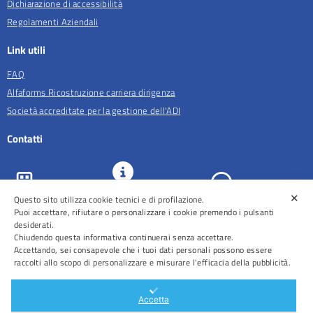
Dichiarazione di accessibilità
Regolamenti Aziendali
Link utili
FAQ
Alfaforms Ricostruzione carriera dirigenza
Società accreditate per la gestione dell'ADI
Contatti
✕
Questo sito utilizza cookie tecnici e di profilazione.
URP e
ASL Roma 5
Comunicazione
Prenotazioni
Puoi accettare, rifiutare o personalizzare i cookie premendo i pulsanti
desiderati.
Chiudendo questa informativa continuerai senza accettare.
Accettando, sei consapevole che i tuoi dati personali possono essere
raccolti allo scopo di personalizzare e misurare l'efficacia della pubblicità.
Distretti
Ospedali
Accetta