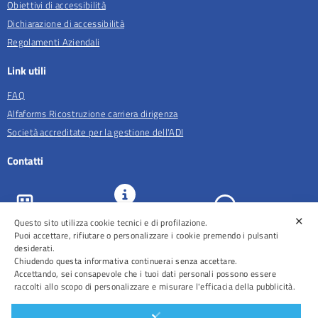
Obiettivi di accessibilità
Dichiarazione di accessibilità
Regolamenti Aziendali
Link utili
FAQ
Alfaforms Ricostruzione carriera dirigenza
Società accreditate per la gestione dell'ADI
Contatti
✕
Questo sito utilizza cookie tecnici e di profilazione.
URP e
ASL Roma 5
Comunicazione
Prenotazioni
Puoi accettare, rifiutare o personalizzare i cookie premendo i pulsanti
desiderati.
Chiudendo questa informativa continuerai senza accettare.
Accettando, sei consapevole che i tuoi dati personali possono essere
raccolti allo scopo di personalizzare e misurare l'efficacia della pubblicità.
Distretti
Ospedali