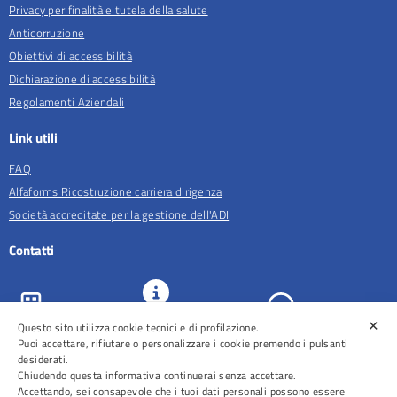
Privacy per finalità e tutela della salute
Anticorruzione
Obiettivi di accessibilità
Dichiarazione di accessibilità
Regolamenti Aziendali
Link utili
FAQ
Alfaforms Ricostruzione carriera dirigenza
Società accreditate per la gestione dell'ADI
Contatti
✕
Questo sito utilizza cookie tecnici e di profilazione.
URP e
ASL Roma 5
Comunicazione
Prenotazioni
Puoi accettare, rifiutare o personalizzare i cookie premendo i pulsanti
desiderati.
Chiudendo questa informativa continuerai senza accettare.
Accettando, sei consapevole che i tuoi dati personali possono essere