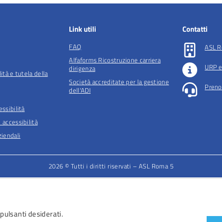
Link utili
Contatti
FAQ
ASL R
Alfaforms Ricostruzione carriera
URP e
dirigenza
lità e tutela della
Società accreditate per la gestione
Preno
dell'ADI
essibilità
 accessibilità
iendali
2026 © Tutti i diritti riservati – ASL Roma 5
 pulsanti desiderati.