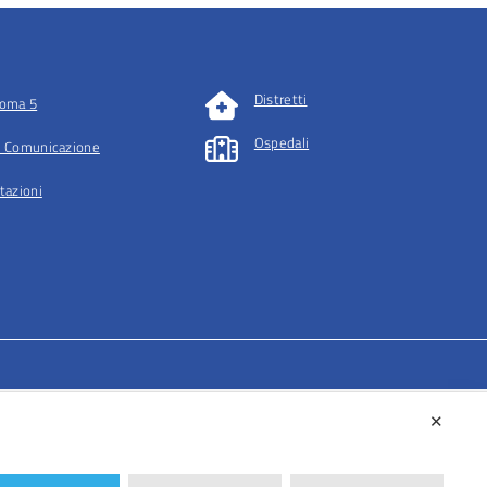
Distretti
oma 5
Ospedali
 Comunicazione
tazioni
✕