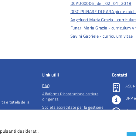
DCAU00006_del_02_01_2018
tecnica
DISCIPLINARE DI GARA picc e midl
Angelucci Maria Grazia - curriculu
Funari Maria Grazia - curriculum vi
Savini Gabriele - curriculum vitae
Link utili
Contatti
FAQ
ASL R
Alfaforms Ricostruzione carriera
URP e
dirigenza
lità e tutela della
Società accreditate per la gestione
Preno
dell'ADI
essibilità
 pulsanti desiderati.
 accessibilità