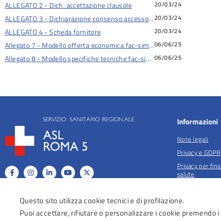
20/03/24
ALLEGATO 2 - Dich. accettazione clausole
20/03/24
ALLEGATO 3 - Dichiarazione consenso accesso doc. amministrativa e 
20/03/24
ALLEGATO 4 - Scheda fornitore
06/06/25
Allegato 7 - Modello offerta economica fac-simile 1 per lotto
06/06/25
Allegato 8 - Modello specifiche tecniche fac-simile per lotto
Informazioni
Note legali
Privacy e GDPR
Privacy per fina
salute
Anticorruzione
Questo sito utilizza cookie tecnici e di profilazione.
Obiettivi di acc
Puoi accettare, rifiutare o personalizzare i cookie premendo i
Dichiarazione di